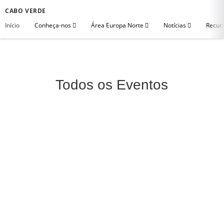
CABO VERDE
Início
Conheça-nos
Área Europa Norte
Notícias
Recurs
Todos os Eventos