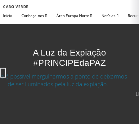
CABO VERDE
Início
Conheça-nos
Área Europa Norte
Notícias
Recurs
A Luz da Expiação
#PRINCIPEdaPAZ
Transferências
Grande (1080p)
Médio (720p)